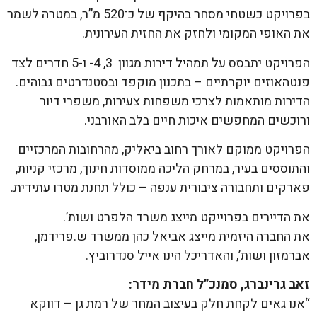
בפרויקט כשטחי מסחר בהיקף של כ־520 מ”ר, במטרה לשמר
את האופי המקומי ולחזק את החזית העירונית.
הפרויקט יתבסס על תמהיל דירות מגוון 3, 4- ו-5 חדרים לצד
פנטהאוזים יוקרתיים – בתכנון מוקפד ובסטנדרטים גבוהים.
הדירות מותאמות לצרכי משפחות צעירות, משפרי דיור
ורוכשים המחפשים איכות חיים בלב האורבני.
הפרויקט ממוקם לאורך רחוב ביאליק, מהרחובות המרכזיים
והתוססים בעיר, במרחק הליכה ממוסדות חינוך, מרכזי קניות,
פארקים ותחבורה ציבורית ענפה – כולל תחנת מטרו עתידית.
את הדיירים בפרוייקט מייצג משרד הלפרט ושות’.
את החברה היזמית מייצג אביאל כהן ממשרד ש.פרידמן,
אברמזון ושות’, והאדריכל הינו אייל סנדרוביץ.
זאב גרינברג, סמנכ”ל חברת מידר:
“אנו גאים לקחת חלק בעיצוב המחר של רמת גן – דווקא