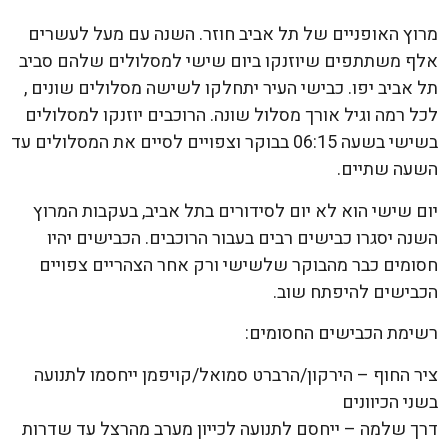
מרוץ האופניים של תל אביב חוזר. השנה עם מעל לעשרים
אלף משתתפים
שיוזנקו ביום שישי למסלולים שלהם סביב
תל אביב יפו. כבישי העיר יתחלקו לשישה מסלולים שונים ,
לכל רמה וגיל אורך מסלול שונה. הרוכבים יוזנקו למסלולים
בשישי בשעה 06:15 בבוקר וצפויים לסיים את המסלולים עד
השעה שתיים.
יום שישי הוא לא יום לסידורים בתל אביב, בעקבות המרוץ
השנה יסגרו כבישים רבים בעבור הרוכבים. הכבישים יהיו
חסומים כבר מהבוקר שלשישי ורק אחר הצהריים צפויים
הכבישים להיפתח שוב.
רשימת הכבישים החסומים:
ציר החוף – הירקון/הרברט סמואל/קויפמן ייחסמו לתנועה
בשני הכיוונים
דרך שלמה – ייחסם לתנועה לכייון מערב מהרצל עד שדרות