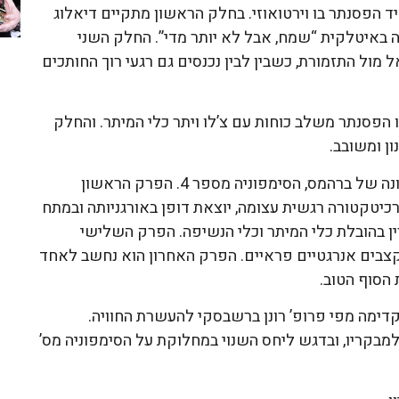
 הפסנתר בו וירטואוזי. בחלק הראשון מתקיים דיאלוג
ה באיטלקית “שמח, אבל לא יותר מדי”. החלק השני
מול התזמורת, כשבין לבין נכנסים גם רגעי רוך החותכים
ו הפסנתר משלב כוחות עם צ’לו ויתר כלי המיתר. והחלק
ון ומשובב.
חציו השני של המופע יציג את הסימפוניה האחרונה של ברהמס, הסימפוניה מספר 4. הפרק הראשון
ארכיטקטורה רגשית עצומה, יוצאת דופן באורגניותה ובמתח
 בהובלת כלי המיתר וכלי הנשיפה. הפרק השלישי
למקצבים אנרגטיים פראיים. הפרק האחרון הוא נחשב לאחד
הסוף הטוב.
ימה מפי פרופ’ רונן ברשבסקי להעשרת החוויה.
למבקריו, ובדגש ליחס השנוי במחלוקת על הסימפוניה מס’