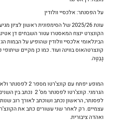
על הפסנתר: אלכסיי וולודין
עונת 2025/26 של הסימפונית ראשון לצי
הקונצרט ינצח המאסטרו עטור השבחים דן אטינ
הבינלאומי אלכסיי וולודין שהופיע על הבמות הגדולו
קונצרטהאוס בווינה ועוד. כמו כן מקיים שיתופי פע
גָבֶּטָה.
המופע יפתח עם קונצ
לפסנתר, הראשון נכתב ושוכתב לאורך רוב שנות 
עצמיים. רק לאחר שני עשורים כתב את הקונצ’רטו
ואהדה ציבורית.