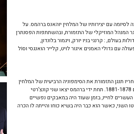
ון מגיעה לסיומה עם יצירותיו של המלחין יוהאנס ברהמס. על
גר המנהל המוזיקלי של התזמורת, ובהשתתפות הפסנתרן
ת בעולם, : קרנגי בניו יורק, ויגמור בלונדון,
ולה עם גדולי האמנים איגור לויט, קלייר הוּאנגסי וסוֹל
’רטו מספר 2 לפסנתר ולאחריו תנגן התזמורת את הסימפוניה הרביעית של המלחין
הגרמני. קונצ’רטו לפסנתר מס’ 2 נכתב בין השנים 1881-1878. תחת ידי ברהמס יצאו שני קונצ’רטי
העשרים לחייו, בזמן שעוד היה במאבקים נפשיים
 השני, כאשר הוא כבר היה בשיא כוחו והייתה לו הכרה