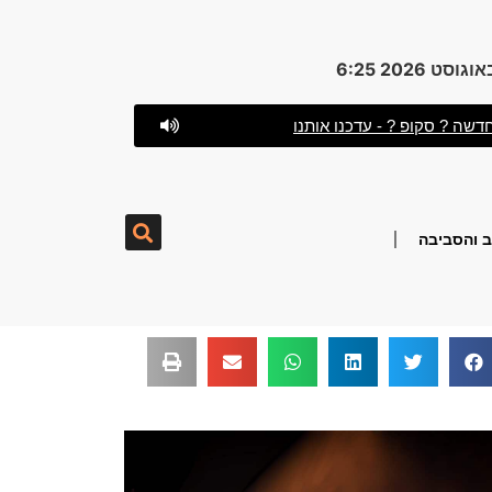
דשה ? סקופ ? - עדכנו אותנו
 והסביבה