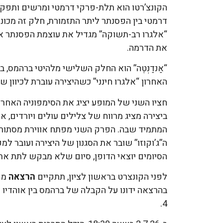
הקונצ’רטו הוא תלת-פרקי דרמטי ומרשים ותפקיד
דרמטי בין הפסנתר ליתר התזמורת, חלק זה מכונ
“אלגרו רב-תשוקה” מגדיל את עוצמת הפסנתר אל 
את הדרמה.
“אַנדַנְטֶה” הוא החלק השלישי מלהיטי ברהמס, ב
האחרון “אלגרו חינני” כשהיצירה עוברת לכיוון שנ
ביצירה מציג מרווח של צלילים עולים ויורדים, 
המתמיד שבה. הפרק השני מפתח אווירת מסתורין
ה”ג’וקוזו” שובר את הסגנון של היצירה ועובר 
הסיומים יוצאי הדופן, סיום שלא מבקש לתת את 
לפני הקונצרט בראשון לציון, תתקיים
הרצאה
מקד
בהרצאה ידונו על הקבלה של ברהמס בין אוהדיו 
4.