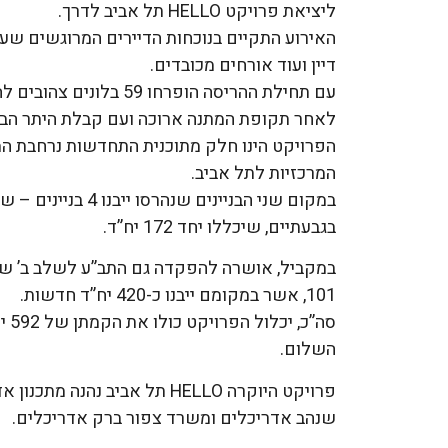
ליציאת פרויקט HELLO תל אביב לדרך.
האירוע התקיים בנוכחות הדיירים המרוגשים שעזב
דיין ועוד אורחים מכובדים.
עם תחילת ההריסה הופרחו 59 בלונים צהובים להזדהות עם החטופים ומשפחותיהם.
לאחר תקופת המתנה ארוכה ועם קבלת היתר הבנ
הפרויקט הינו חלק מתוכנית התחדשות נרחבת המ
המרכזיות לתל אביב.
במקום שני הבניינים
בגבעתיים, שיכללו יחד 172 יח”ד.
101, אשר במקומם ייבנו כ-420 יח”ד חדשות.
סה”
השלום.
פרויקט היוקרה HELLO תל אביב 
שנהב אדריכלים ומשרד צפור ברק אדריכלים.