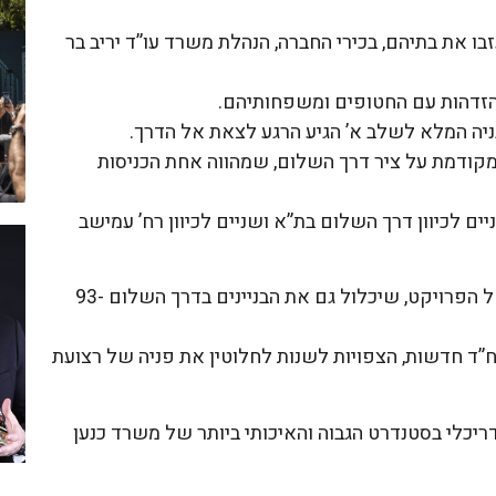
ו את בתיהם, בכירי החברה, הנהלת משרד עו”ד יריב בר
יה המלא לשלב א’ הגיע הרגע לצאת אל הדרך.
קודמת על ציר דרך השלום, שמהווה אחת הכניסות
 שנהרסו ייבנו 4 בניינים – שניים לכיוון דרך השלום בת”א ושניים לכיוון רח’ עמישב
במקביל, אושרה להפקדה גם התב”ע לשלב ב’ של הפרויקט, שיכלול גם את הבניינים בדרך השלום 93-
כ, יכלול הפרויקט כולו את הקמתן של 592 יח”ד חדשות, הצפויות לשנות לחלוטין את פניה של רצועת
נהנה מתכנון אדריכלי בסטנדרט הגבוה והאיכותי ביותר של משרד כנען