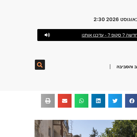
דשה ? סקופ ? - עדכנו אותנו
 והסביבה