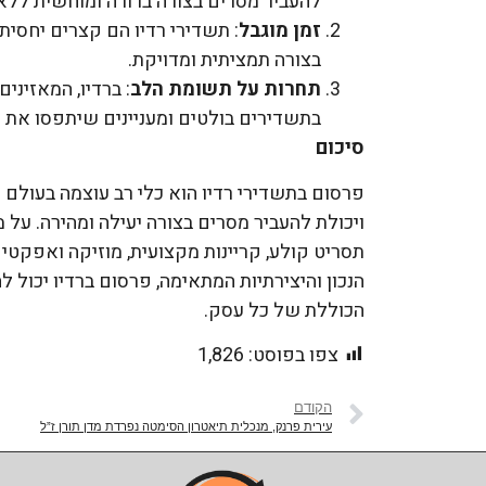
להעביר מסרים בצורה ברורה ומוחשית ללא ת
זמן מוגבל
בצורה תמציתית ומדויקת.
תחרות על תשומת הלב
: ברדיו, המאזיני
בתשדירים בולטים ומעניינים שיתפסו את
סיכום
פרסום בתשדירי רדיו הוא כלי רב עוצמה בעולם 
ויכולת להעביר מסרים בצורה יעילה ומהירה. על
תסריט קולע, קריינות מקצועית, מוזיקה ואפקטי
הנכון והיצירתיות המתאימה, פרסום ברדיו יכול
הכוללת של כל עסק.
צפו בפוסט:
1,826
הקודם
עירית פרנק, מנכלית תיאטרון הסימטה נפרדת מדן תורן ז”ל