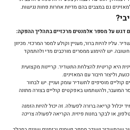
זינים גם במצבים בהם מדיות אחרות פחות נגישות.
בי?
ם דגש על מספר אלמנטים מרכזיים בתהליך ההפקה:
יר. עליו להיות ברור, מעניין וקולע למסר המרכזי. מכיוון
 חשובה. יש להימנע ממסרים מורכבים מדי ולהתמקד
יינית היא קריטית להצלחת התשדיר. קריינות מקצועית
עת, וליצור חיבור עם המאזינים.
ם קוליים מוסיפים לתשדיר עומק ועניין. יש לבחור
ר המועבר, ולהשתמש באפקטים קוליים בצורה מתונה
ד יכלול קריאה ברורה לפעולה. זה יכול להיות הזמנה
ון, או לבקר בחנות פיזית. הקריאה לפעולה צריכה
וב שהתשדיר ישודר מספר פעמים ובזמנים שונים במהלך