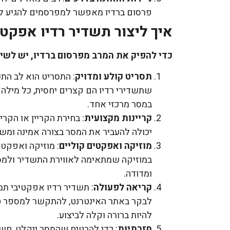
פרסום ברדיו מאפשר למפרסמים להגיע למא
איך ליצור תשדיר רדיו אפקטי
כדי להפיק את המרב מפרסום ברדיו, יש לשי
תסריט קולע ומדויק
: התסריט הוא לב התשד
שתשדירי רדיו הם קצרים יחסית, כל מילה
במסר מרכזי אחד.
קריינות מקצועית
: בחירת הקריין או הקר
יכולה להעביר את המסר בצורה אמינה ומשכנ
מוזיקה ואפקטים קוליים
: מוזיקה ואפקטי
במוזיקה שמתאימה לאווירת התשדיר ולמס
ומדודה.
קריאה לפעולה
: תשדיר רדיו אפקטיבי תמי
לבקר באתר האינטרנט, להתקשר למספר טלפ
להיות ברורה וקלה לביצוע.
חזרתיות
: כדי להבטיח שהמסר ייקלט, חש