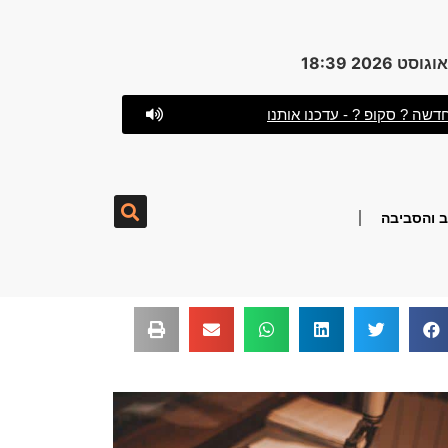
דשה ? סקופ ? - עדכנו אותנו
 והסביבה