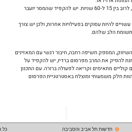
מונות או וידאו.
: תשדירי רדיו הם קצרים יחסית, לרוב בין 15 ל-60 שניות. יש להקפיד שהמסר יועבר
ם עשויים להיות עסוקים בפעילויות אחרות, ולכן יש צורך
 תשומת הלב שלהם.
השיווק, המספק חשיפה רחבה, חיבור רגשי עם המאזינים
 מנת להפיק את המרב מפרסום ברדיו, יש להקפיד על
ם קוליים מתאימים וקריאה לפעולה ברורה. עם התכנון
 להוות חלק משמעותי ומוצלח באסטרטגיית הפרסום
חדשות תל אביב והסביבה
כל ה