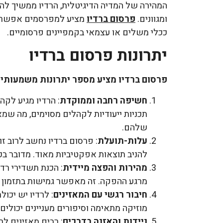
המהירה של המדיה הדיגיטלית, הרדיו ממשיך לה
ומגוונים.
פרסום ברדיו
מציע למפרסמים אפשרויו
ככלי משלים או עצמאי בקמפיינים פרסומיים.
יתרונות פרסום ברדיו
פרסום ברדיו מציע מספר יתרונות משמעותיי
חשיפה רחבה וממוקדת
: הרדיו מגיע לקה
תכניות ייעודיות לקהלים מסוימים, מה ש
שלהם.
עלות-תועלת
: פרסום ברדיו נחשב לרוב זול
להניב תוצאות אפקטיביות מאוד. מדובר בכלי
מהירות והפצה מיידית
: הכנת תשדירי רדי
מרגע ההפקה. זה מאפשר גמישות בתזמון 
חיבור רגשי עם המאזינים
: לרדיו יש יכול
מוזיקה מתאימה וסיפורים מעניינים יכולי
ניידות והאזנה בדרכים
: רבים מאזינים לר