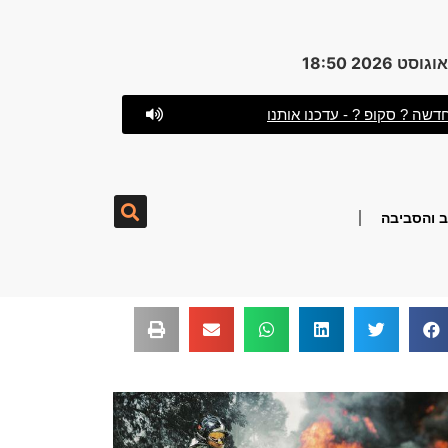
דשה ? סקופ ? - עדכנו אותנו
 והסביבה