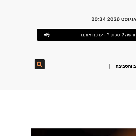
דשה ? סקופ ? - עדכנו אותנו
 והסביבה