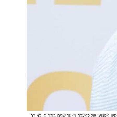
חברת ינוב בנייה ופיתוח מודיעה על מינויו של יסף שמש לתפקיד סמנכ”ל פיתוח עסקי. יסף נשוי ואב לשניים, מביא עימו ניסיון מקצועי של למעלה מ-10 שנים בתחום. לאורך