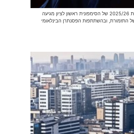
הסימפוניה האחרונה: סוגרים עונה עם ברהמס בראשון לציון ובתל אביב מנצח: דן אטינגר על הפסנתר: אלכסיי וולודין עונת 2025/26 של הסימפונית ראשון לציון מגיעה
 של התזמורת, ובהשתתפות הפסנתרן הבינלאומי