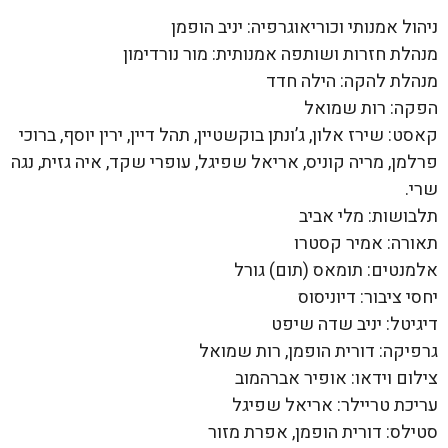
ניהול אמנותי וכוריאוגרפיה: יניב הופמן
מנהלת חזרות ושותפה אמנותית: מור נורדימון
מנהלת להקה: הילה חדד
הפקה: רות שמואל
קאסט: שירז אלון, ג’ונתן בוקשטיין, תהל דיין, ירין יוסף, ברוכי
פרלמן, מריה קוניס, אריאל שפיגל, עופרי שקד, איה גזית, נגה
שרי.
תלבושות: מלי אביב
תאורה: אמיר קסטרו
אלמנטים: תומאס (תום) גורל
יחסי ציבור: דיוניסוס
דיגיטל: יניב שדה שיפט
גרפיקה: דורית הופמן, רות שמואל
צילום וידאו: אופיר אברהמוב
עריכת טריילר: אריאל שפיגל
סטילס: דורית הופמן, אפרת מזור