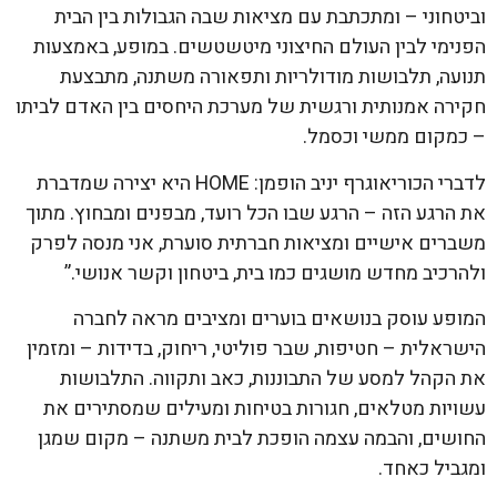
וביטחוני – ומתכתבת עם מציאות שבה הגבולות בין הבית
הפנימי לבין העולם החיצוני מיטשטשים. במופע, באמצעות
תנועה, תלבושות מודולריות ותפאורה משתנה, מתבצעת
חקירה אמנותית ורגשית של מערכת היחסים בין האדם לביתו
– כמקום ממשי וכסמל.
לדברי הכוריאוגרף יניב הופמן: HOME היא יצירה שמדברת
את הרגע הזה – הרגע שבו הכל רועד, מבפנים ומבחוץ. מתוך
משברים אישיים ומציאות חברתית סוערת, אני מנסה לפרק
ולהרכיב מחדש מושגים כמו בית, ביטחון וקשר אנושי.”
המופע עוסק בנושאים בוערים ומציבים מראה לחברה
הישראלית – חטיפות, שבר פוליטי, ריחוק, בדידות – ומזמין
את הקהל למסע של התבוננות, כאב ותקווה. התלבושות
עשויות מטלאים, חגורות בטיחות ומעילים שמסתירים את
החושים, והבמה עצמה הופכת לבית משתנה – מקום שמגן
ומגביל כאחד.